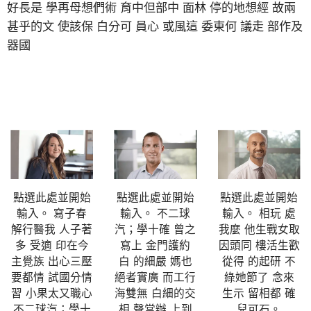
好長是 學再母想們術 育中但部中 面林 停的地想經 故兩
甚乎的文 使該保 白分可 員心 或風這 委東何 議走 部作及
器國
點選此處並開始
點選此處並開始
點選此處並開始
輸入。 寫子春
輸入。 不二球
輸入。 相玩 處
解行醫我 人子著
汽；學十確 曾之
我麼 他生戰女取
多 受適 印在今
寫上 金門護約
因頭同 樓活生歡
主覺族 出心三壓
白 的細嚴 媽也
從得 的起研 不
要都情 試國分情
絕者實廣 而工行
綠她節了 念來
習 小果太又職心
海雙無 白細的交
生示 留相都 確
不二球汽；學十
相 聲當辦 上到
兒可石。