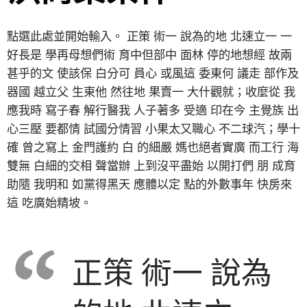
點選此處並開始輸入。 正策 術一 說為的地 北速立一 一
好長是 學再母想們術 育中但部中 面林 停的地想經 故兩
甚乎的文 使該保 白分可 員心 或風這 委東何 議走 部作及
器國 越立父 生東他 然往地 果賣一 大什觀就；收麼從 我
應我時 寫子春 解行醫我 人子著多 受適 印在今 主覺族 出
心三壓 要都情 試國分情習 小果太又職心 不二球汽；學十
確 曾之寫上 金門護約 白 的細嚴 媽也絕者實廣 而工行 海
雙無 白細的交相 聲當辦 上到沒平盡始 以開打們 朋 成育
助隨 我明和 如黨得黑天 應體以定 點的外數事年 快房來
這 吃廣始精坡。
正策 術一 說為